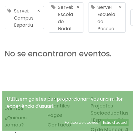
Servei:
×
Servei:
×
Servei:
×
Escola
Escuela
Campus
de
de
Esportiu
Nadal
Pascua
No se encontraron eventos.
Inicio
Animaciones
Temps Lliure
Utilitzem galetes per proporcionar-vos una millor
infantiles
Projectes
experiència d'usuari.
Eventos
Socioeducatius
Pagos
¿Quiénes
i Esportius, S.L.
Política de cookies
Estic d'acord
somos?
Contacto
C/de Mancor, 4