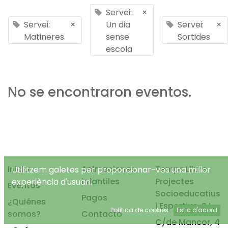
Servei:
×
Servei:
×
Un dia
Servei:
×
Matineres
sense
Sortides
escola
No se encontraron eventos.
Inicio
Animaciones
Temps Lliure
Utilitzem galetes per proporcionar-vos una millor
infantiles
Projectes
experiència d'usuari.
Eventos
Socioeducatius
Pagos
¿Quiénes
i Esportius, S.L.
Política de cookies
Estic d'acord
somos?
Contacto
C/de Mancor, 4