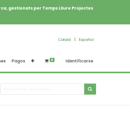
rca, gestionats per Temps Lliure Projectes
|
Català
Español
0
nes
Pagos
Identificarse