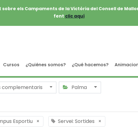
 sobre els Campaments de la Victòria del Consell de Mallo
fent
clic aquí
Cursos
¿Quiénes somos?
¿Qué hacemos?
Animacio
s complementaris
Palma
mpus Esportiu
×
Servei: Sortides
×