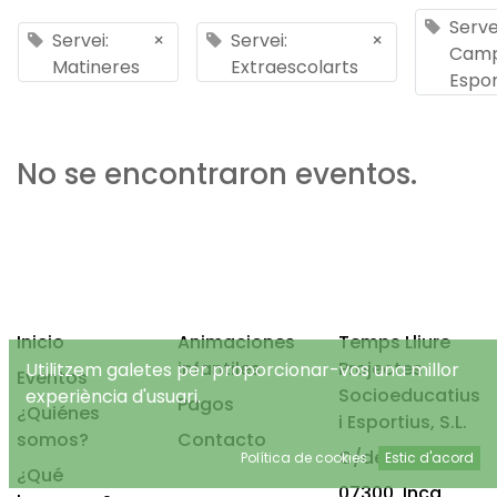
Serve
Servei:
×
Servei:
×
Cam
Matineres
Extraescolarts
Espor
No se encontraron eventos.
Inicio
Animaciones
Temps Lliure
infantiles
Projectes
Utilitzem galetes per proporcionar-vos una millor
Eventos
Socioeducatius
experiència d'usuari.
Pagos
¿Quiénes
i Esportius, S.L.
somos?
Contacto
C/de Mancor, 4
Política de cookies
Estic d'acord
¿Qué
07300, Inca