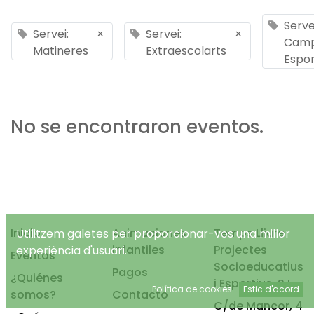
Serve
Servei:
×
Servei:
×
Cam
Matineres
Extraescolarts
Espor
No se encontraron eventos.
Inicio
Animaciones
Temps Lliure
Utilitzem galetes per proporcionar-vos una millor
infantiles
Projectes
experiència d'usuari.
Eventos
Socioeducatius
Pagos
¿Quiénes
i Esportius, S.L.
Política de cookies
Estic d'acord
somos?
Contacto
C/de Mancor, 4