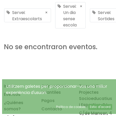
Servei:
×
Servei:
×
Un dia
Servei:
Extraescolarts
sense
Sortides
escola
No se encontraron eventos.
Inicio
Animaciones
Temps Lliure
Utilitzem galetes per proporcionar-vos una millor
infantiles
Projectes
experiència d'usuari.
Eventos
Socioeducatius
Pagos
¿Quiénes
i Esportius, S.L.
Política de cookies
Estic d'acord
somos?
Contacto
C/de Mancor, 4