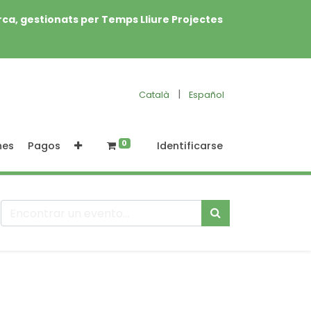
rca, gestionats per Temps Lliure Projectes
|
Català
Español
0
nes
Pagos
Identificarse