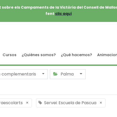
 sobre els Campaments de la Victòria del Consell de Mallo
fent
clic aquí
Cursos
¿Quiénes somos?
¿Qué hacemos?
Animacio
s complementaris
Palma
traescolarts
×
Servei: Escuela de Pascua
×