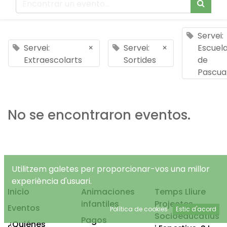
Servei:
Servei:
×
Servei:
×
Escuel
Extraescolarts
Sortides
de
Pascua
No se encontraron eventos.
Utilitzem galetes per proporcionar-vos una millor
experiència d'usuari.
Inicio
Animaciones
Temps Lliure
infantiles
Projectes
Eventos
Política de cookies
Estic d'acord
Socioeducatius
Pagos
¿Quiénes