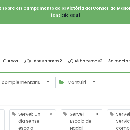
 sobre els Campaments de la Victòria del Consell de Mallo
fent
clic aquí
Cursos
¿Quiénes somos?
¿Qué hacemos?
Animacio
s complementaris
Montuïri
×
Servei: Un
×
Servei:
×
Serve
dia sense
Escola de
Servic
escola
Nadal
compl