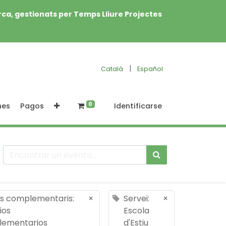
rca, gestionats per Temps Lliure Projectes
|
Català
Español
0
nes
Pagos
Identificarse
is complementaris:
×
Servei:
×
ios
Escola
ementarios
d'Estiu