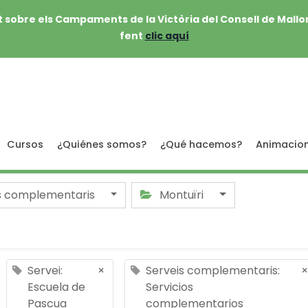
 sobre els Campaments de la Victòria del Consell de Mallo
fent
clic aquí
Cursos
¿Quiénes somos?
¿Qué hacemos?
Animacio
s complementaris
Montuïri
Servei:
×
Serveis complementaris:
×
Escuela de
Servicios
Pascua
complementarios