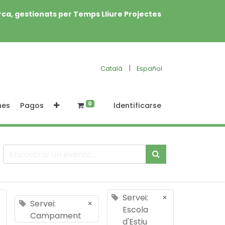
rca, gestionats per Temps Lliure Projectes
|
Català
Español
0
nes
Pagos
Identificarse
Servei:
×
Servei:
×
Escola
Campament
d'Estiu