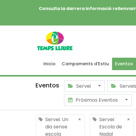
Consulta la darrera informació rellenvant
Inicio
Campaments d'Estiu
Eventos
Eventos
Servei
Servei
Próximos Eventos
Servei: Un
×
Servei:
×
dia sense
Escola de
escola
Nadal