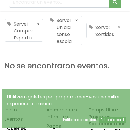
Servei:
×
Servei:
×
Un dia
Servei:
×
Campus
sense
Sortides
Esportiu
escola
No se encontraron eventos.
Utilitzem galetes per proporcionar-vos una millor
experiència d'usuari.
Inicio
Animaciones
Temps Lliure
infantiles
Projectes
Eventos
Política de cookies
Estic d'acord
Socioeducatius
Pagos
¿Quiénes