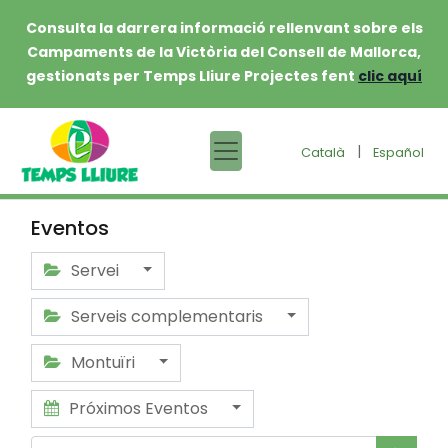
Consulta la darrera informació rellenvant sobre els
Campaments de la Victòria del Consell de Mallorca,
gestionats per Temps Lliure Projectes fent
clic aquí
|
Català
Español
Eventos
Servei
Serveis complementaris
Montuïri
Próximos Eventos