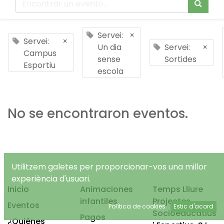
Servei:
×
Servei:
×
Un dia
Servei:
×
Campus
sense
Sortides
Esportiu
escola
No se encontraron eventos.
Utilitzem galetes per proporcionar-vos una millor
experiència d'usuari.
Inicio
Animaciones
Temps Lliure
infantiles
Projectes
Eventos
Política de cookies
Estic d'acord
Socioeducatius
Pagos
¿Quiénes