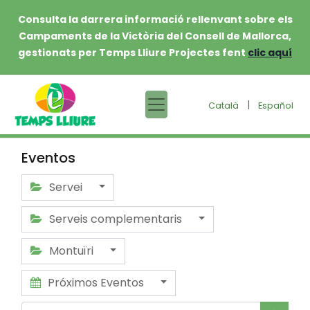
Consulta la darrera informació rellenvant sobre els
Campaments de la Victòria del Consell de Mallorca,
gestionats per Temps Lliure Projectes fent
clic aquí
|
Català
Español
Eventos
Servei
Serveis complementaris
Montuïri
Próximos Eventos