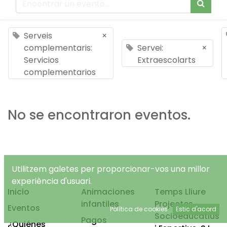
Serveis
×
complementaris:
Servei:
×
Servicios
Extraescolarts
complementarios
No se encontraron eventos.
Utilitzem galetes per proporcionar-vos una millor
experiència d'usuari.
Inicio
Animaciones
Temps Lliure
infantiles
Projectes
Eventos
Política de cookies
Estic d'acord
Socioeducatius
Pagos
¿Quiénes