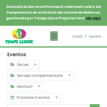
Consulta la darrera informació rellenvant sobre els
Campaments de la Victòria del Consell de Mallorca,
gestionats per Temps Lliure Projectes fent
clic aquí
|
Català
Español
Eventos
Servei
Serveis complementaris
Montuïri
Próximos Eventos