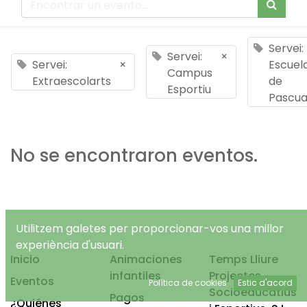
Servei:
Servei:
×
Servei:
×
Escuel
Campus
Extraescolarts
de
Esportiu
Pascu
No se encontraron eventos.
Utilitzem galetes per proporcionar-vos una millor
experiència d'usuari.
Inicio
Animaciones
Temps Lliure
infantiles
Projectes
Eventos
Política de cookies
Estic d'acord
Socioeducatius
Pagos
¿Quiénes