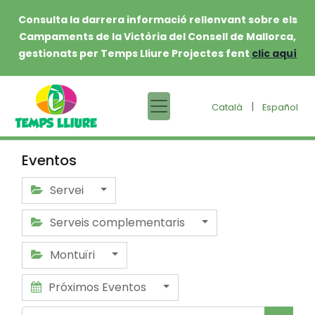
Consulta la darrera informació rellenvant sobre els
Campaments de la Victòria del Consell de Mallorca,
gestionats per Temps Lliure Projectes fent
clic aquí
|
Català
Español
Eventos
Servei
Serveis complementaris
Montuïri
Próximos Eventos