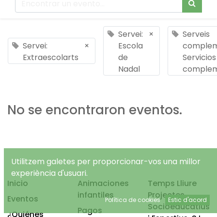
Servei:
×
Serveis
Servei:
×
Escola
complem
Extraescolarts
de
Servicios
Nadal
complem
No se encontraron eventos.
Utilitzem galetes per proporcionar-vos una millor
experiència d'usuari.
Inicio
Animaciones
Temps Lliure
infantiles
Projectes
Eventos
Política de cookies
Estic d'acord
Socioeducatius
Pagos
¿Quiénes