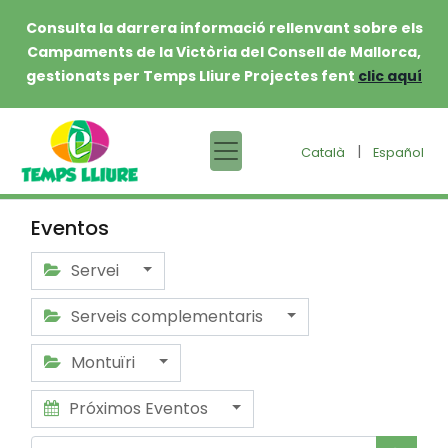
Consulta la darrera informació rellenvant sobre els
Campaments de la Victòria del Consell de Mallorca,
gestionats per Temps Lliure Projectes fent
clic aquí
|
Català
Español
Eventos
Servei
Serveis complementaris
Montuïri
Próximos Eventos