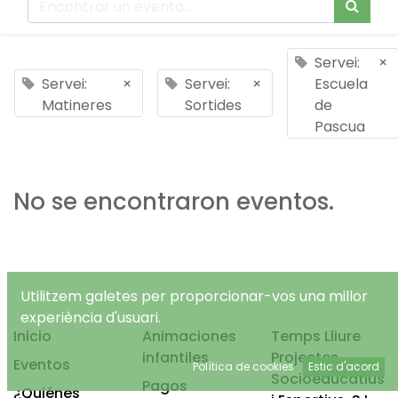
Servei:
×
Servei:
×
Servei:
×
Escuela
Matineres
Sortides
de
Pascua
No se encontraron eventos.
Utilitzem galetes per proporcionar-vos una millor
experiència d'usuari.
Inicio
Animaciones
Temps Lliure
infantiles
Projectes
Eventos
Política de cookies
Estic d'acord
Socioeducatius
Pagos
¿Quiénes