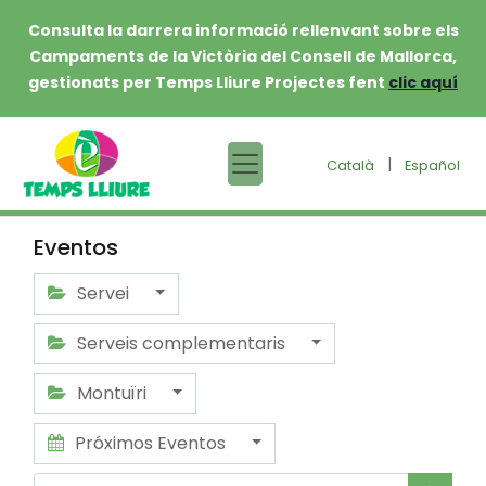
Consulta la darrera informació rellenvant sobre els
Campaments de la Victòria del Consell de Mallorca,
gestionats per Temps Lliure Projectes fent
clic aquí
|
Català
Español
Eventos
Servei
Serveis complementaris
Montuïri
Próximos Eventos