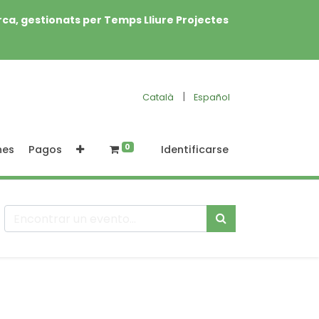
rca, gestionats per Temps Lliure Projectes
|
Català
Español
0
nes
Pagos
Identificarse