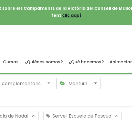
 sobre els Campaments de la Victòria del Consell de Mallo
fent
clic aquí
Cursos
¿Quiénes somos?
¿Qué hacemos?
Animacio
s complementaris
Montuïri
cola de Nadal
×
Servei: Escuela de Pascua
×