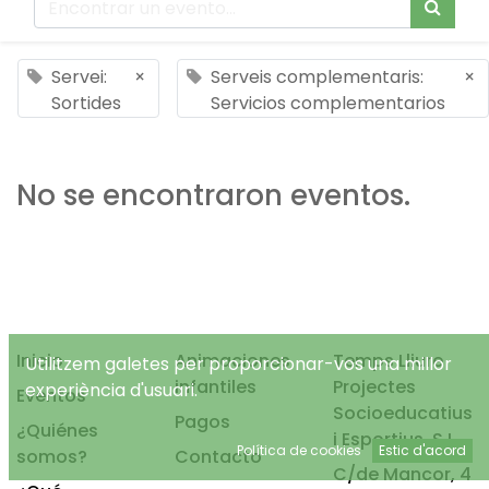
Servei:
×
Serveis complementaris:
×
Sortides
Servicios complementarios
No se encontraron eventos.
Inicio
Animaciones
Temps Lliure
Utilitzem galetes per proporcionar-vos una millor
infantiles
Projectes
experiència d'usuari.
Eventos
Socioeducatius
Pagos
¿Quiénes
i Esportius, S.L.
Política de cookies
Estic d'acord
somos?
Contacto
C/de Mancor, 4