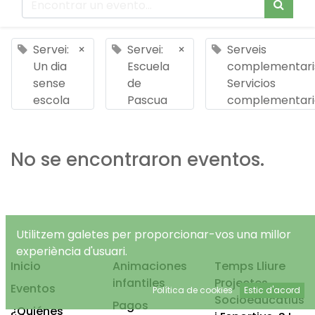
Servei:
×
Servei:
×
Serveis
Un dia
Escuela
complementari
sense
de
Servicios
escola
Pascua
complementari
No se encontraron eventos.
Utilitzem galetes per proporcionar-vos una millor
experiència d'usuari.
Inicio
Animaciones
Temps Lliure
infantiles
Projectes
Eventos
Política de cookies
Estic d'acord
Socioeducatius
Pagos
¿Quiénes