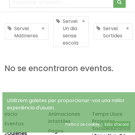
Servei:
×
Servei:
×
Un dia
Servei:
×
Matineres
sense
Sortides
escola
No se encontraron eventos.
Utilitzem galetes per proporcionar-vos una millor
experiència d'usuari.
Inicio
Animaciones
Temps Lliure
infantiles
Projectes
Eventos
Política de cookies
Estic d'acord
Socioeducatius
Pagos
¿Quiénes