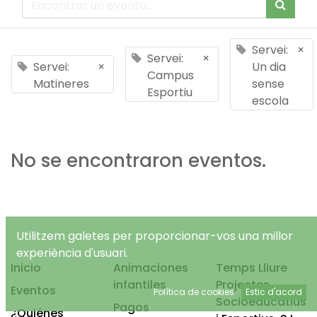
Servei:
×
Servei:
×
Servei:
×
Un dia
Campus
Matineres
sense
Esportiu
escola
No se encontraron eventos.
Utilitzem galetes per proporcionar-vos una millor
experiència d'usuari.
Inicio
Animaciones
Temps Lliure
infantiles
Projectes
Eventos
Política de cookies
Estic d'acord
Socioeducatius
Pagos
¿Quiénes