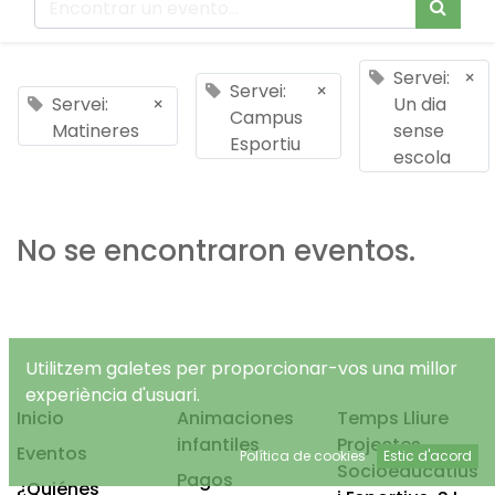
Servei:
×
Servei:
×
Servei:
×
Un dia
Campus
Matineres
sense
Esportiu
escola
No se encontraron eventos.
Utilitzem galetes per proporcionar-vos una millor
experiència d'usuari.
Inicio
Animaciones
Temps Lliure
infantiles
Projectes
Eventos
Política de cookies
Estic d'acord
Socioeducatius
Pagos
¿Quiénes