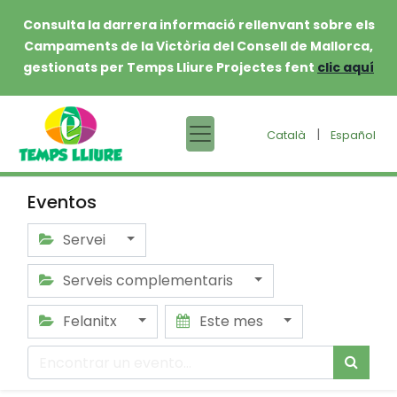
Consulta la darrera informació rellenvant sobre els
Campaments de la Victòria del Consell de Mallorca,
gestionats per Temps Lliure Projectes fent
clic aquí
|
Català
Español
Eventos
Servei
Serveis complementaris
Felanitx
Este mes