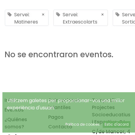
Servei:
×
Servei:
×
Serve
Matineres
Extraescolarts
Sorti
No se encontraron eventos.
Inicio
Animaciones
Temps Lliure
Utilitzem galetes per proporcionar-vos una millor
infantiles
Projectes
experiència d'usuari.
Eventos
Socioeducatius
Pagos
¿Quiénes
i Esportius, S.L.
Política de cookies
Estic d'acord
somos?
Contacto
C/de Mancor, 4