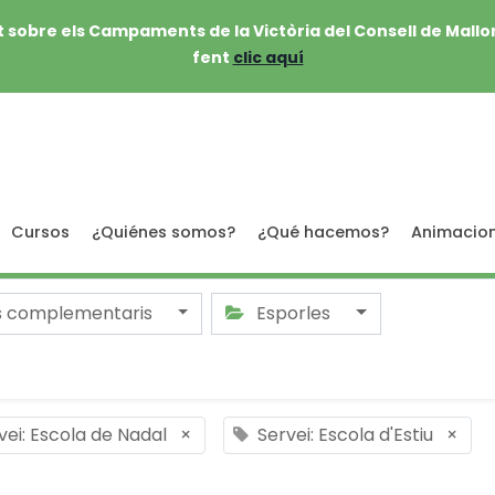
 sobre els Campaments de la Victòria del Consell de Mallo
fent
clic aquí
Cursos
¿Quiénes somos?
¿Qué hacemos?
Animacio
s complementaris
Esporles
vei: Escola de Nadal
×
Servei: Escola d'Estiu
×