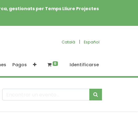
rca, gestionats per Temps Lliure Projectes
|
Català
Español
0
nes
Pagos
Identificarse