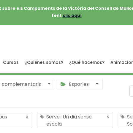
 sobre els Campaments de la Victòria del Consell de Mallo
fent
clic aquí
Cursos
¿Quiénes somos?
¿Qué hacemos?
Animacio
s complementaris
Esporles
pus
×
Servei: Un dia sense
×
Se
escola
So