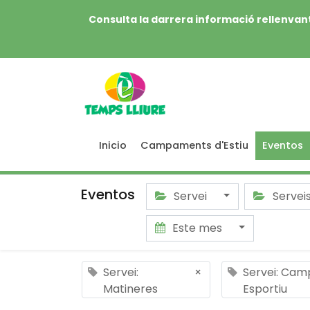
Consulta la darrera informació rellenvant
Inicio
Campaments d'Estiu
Eventos
Eventos
Servei
Servei
Este mes
Servei:
×
Servei: Cam
Matineres
Esportiu