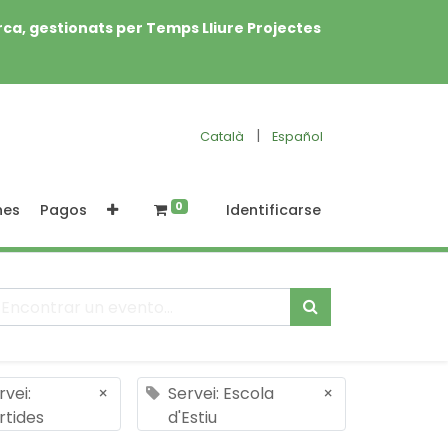
rca, gestionats per Temps Lliure Projectes
|
Català
Español
0
nes
Pagos
Identificarse
rvei:
×
Servei: Escola
×
rtides
d'Estiu