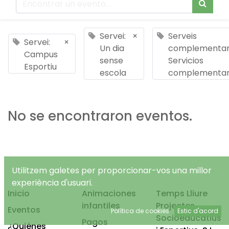
Servei:
×
Serveis
Servei:
×
Un dia
complementari
Campus
sense
Servicios
Esportiu
escola
complementar
No se encontraron eventos.
Utilitzem galetes per proporcionar-vos una millor
experiència d'usuari.
Inicio
Animaciones
Temps Lliure
infantiles
Projectes
Eventos
Política de cookies
Estic d'acord
Socioeducatius
Pagos
¿Quiénes