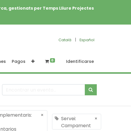
rca, gestionats per Temps Lliure Projectes
|
Català
Español
0
nes
Pagos
Identificarse
mplementaris:
×
Servei:
×
Campament
tarios