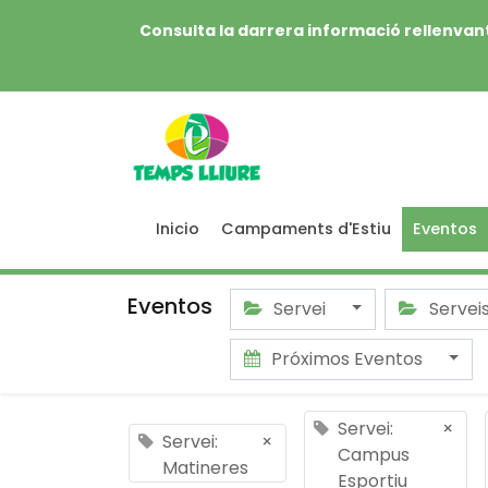
Consulta la darrera informació rellenvant
Inicio
Campaments d'Estiu
Eventos
Eventos
Servei
Servei
Próximos Eventos
Servei:
×
Servei:
×
Campus
Matineres
Esportiu