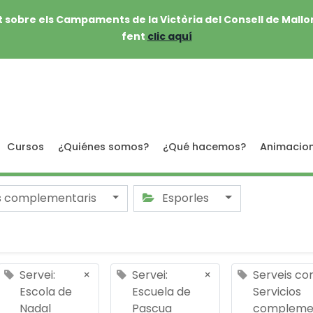
 sobre els Campaments de la Victòria del Consell de Mallo
fent
clic aquí
Cursos
¿Quiénes somos?
¿Qué hacemos?
Animacio
s complementaris
Esporles
Servei:
×
Servei:
×
Serveis co
Escola de
Escuela de
Servicios
Nadal
Pascua
complemen