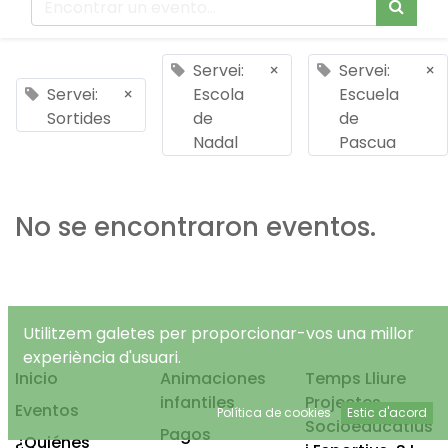
Servei:
×
Servei:
×
Servei:
×
Escola
Escuela
Sortides
de
de
Nadal
Pascua
No se encontraron eventos.
Utilitzem galetes per proporcionar-vos una millor
experiència d'usuari.
Inicio
Animaciones
Temps Lliure
infantiles
Projectes
Eventos
Política de cookies
Estic d'acord
Socioeducatius
Pagos
¿Quiénes