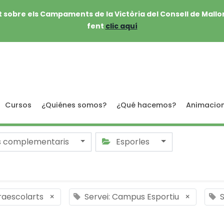
 sobre els Campaments de la Victòria del Consell de Mallo
fent
clic aquí
Cursos
¿Quiénes somos?
¿Qué hacemos?
Animacio
s complementaris
Esporles
traescolarts
×
Servei: Campus Esportiu
×
S