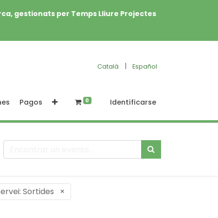
rca, gestionats per Temps Lliure Projectes
|
Català
Español
0
nes
Pagos
Identificarse
ervei: Sortides
×