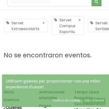
Servei:
×
Servei:
×
Servei:
Campus
Extraescolarts
Sortide
Esportiu
No se encontraron eventos.
Utilitzem galetes per proporcionar-vos una millor
experiència d'usuari.
Inicio
Animaciones
Temps Lliure
infantiles
Projectes
Eventos
Política de cookies
Estic d'acord
Socioeducatius
Pagos
¿Quiénes