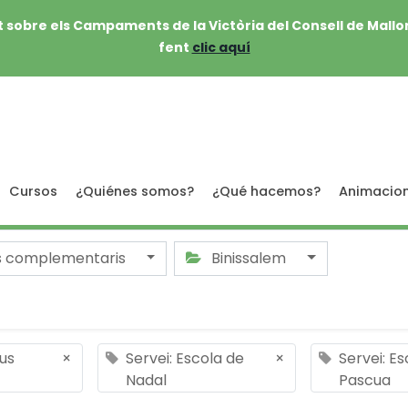
 sobre els Campaments de la Victòria del Consell de Mallo
fent
clic aquí
Cursos
¿Quiénes somos?
¿Qué hacemos?
Animacio
s complementaris
Binissalem
us
×
Servei: Escola de
×
Servei: E
Nadal
Pascua