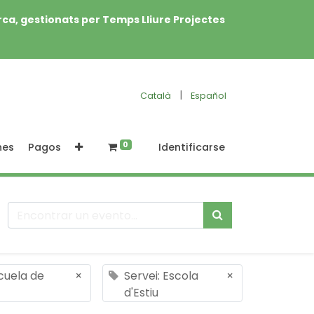
rca, gestionats per Temps Lliure Projectes
|
Català
Español
0
nes
Pagos
Identificarse
scuela de
×
Servei: Escola
×
d'Estiu