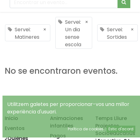
Servei:
×
Servei:
×
Un dia
Servei:
×
Matineres
sense
Sortides
escola
No se encontraron eventos.
Utilitzem galetes per proporcionar-vos una millor
experiència d'usuari.
Inicio
Animaciones
Temps Lliure
infantiles
Projectes
Eventos
Política de cookies
Estic d'acord
Socioeducatius
Pagos
¿Quiénes