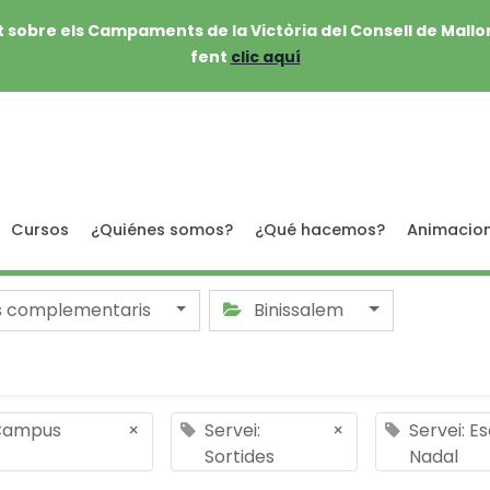
 sobre els Campaments de la Victòria del Consell de Mallo
fent
clic aquí
Cursos
¿Quiénes somos?
¿Qué hacemos?
Animacio
s complementaris
Binissalem
 Campus
×
Servei:
×
Servei: E
Sortides
Nadal