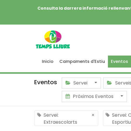
Consulta la darrera informació rellenvant
Inicio
Campaments d'Estiu
Eventos
Eventos
Servei
Servei
Próximos Eventos
Servei:
×
Servei:
Extraescolarts
Esportiu