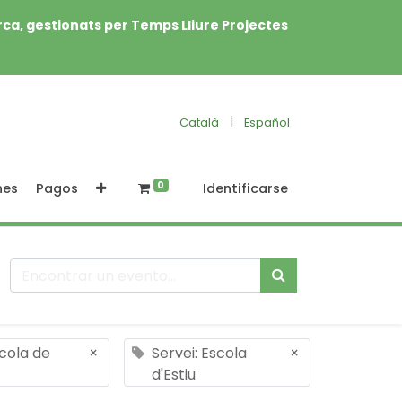
rca, gestionats per Temps Lliure Projectes
|
Català
Español
0
nes
Pagos
Identificarse
scola de
×
Servei: Escola
×
d'Estiu