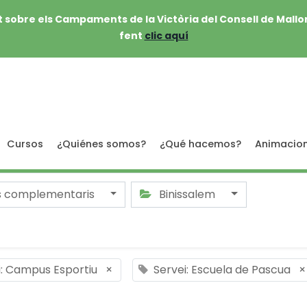
 sobre els Campaments de la Victòria del Consell de Mallo
fent
clic aquí
Cursos
¿Quiénes somos?
¿Qué hacemos?
Animacio
s complementaris
Binissalem
i: Campus Esportiu
×
Servei: Escuela de Pascua
×