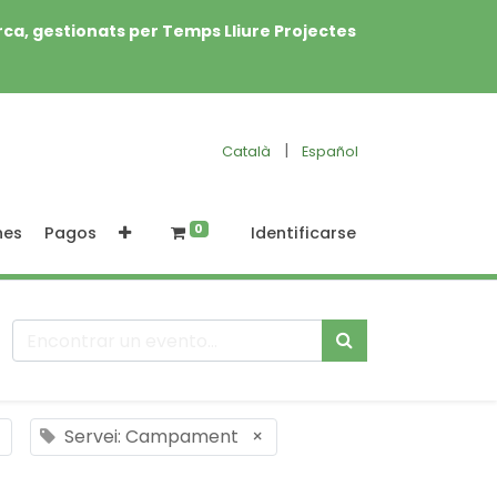
rca, gestionats per Temps Lliure Projectes
|
Català
Español
0
nes
Pagos
Identificarse
Servei: Campament
×