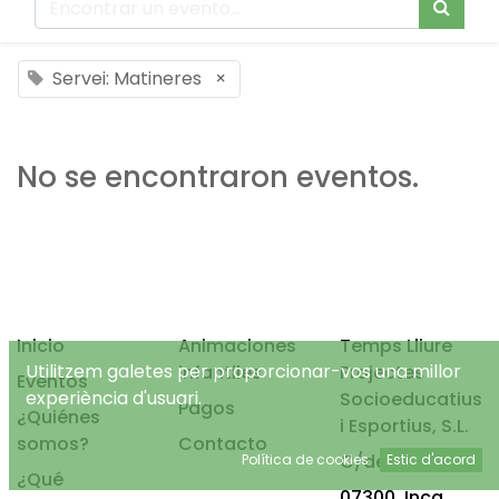
Servei: Matineres
×
No se encontraron eventos.
Inicio
Animaciones
Temps Lliure
Utilitzem galetes per proporcionar-vos una millor
infantiles
Projectes
Eventos
experiència d'usuari.
Socioeducatius
Pagos
¿Quiénes
i Esportius, S.L.
somos?
Contacto
C/de Mancor, 4
Política de cookies
Estic d'acord
¿Qué
07300, Inca