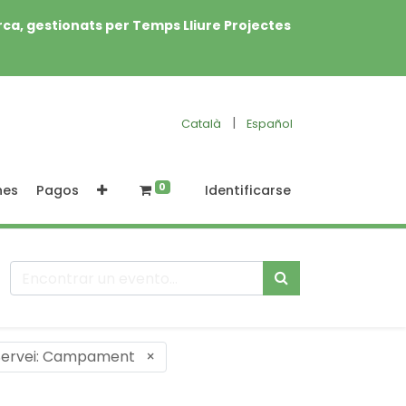
rca, gestionats per Temps Lliure Projectes
|
Català
Español
0
nes
Pagos
Identificarse
Servei: Campament
×