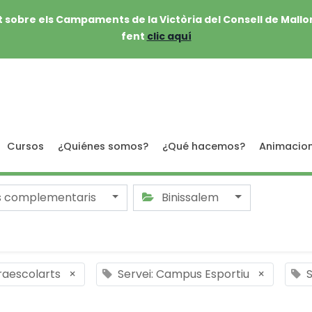
 sobre els Campaments de la Victòria del Consell de Mallo
fent
clic aquí
Cursos
¿Quiénes somos?
¿Qué hacemos?
Animacio
s complementaris
Binissalem
traescolarts
×
Servei: Campus Esportiu
×