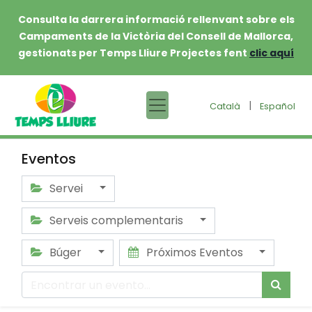
Consulta la darrera informació rellenvant sobre els
Campaments de la Victòria del Consell de Mallorca,
gestionats per Temps Lliure Projectes fent
clic aquí
|
Català
Español
Eventos
Servei
Serveis complementaris
Búger
Próximos Eventos