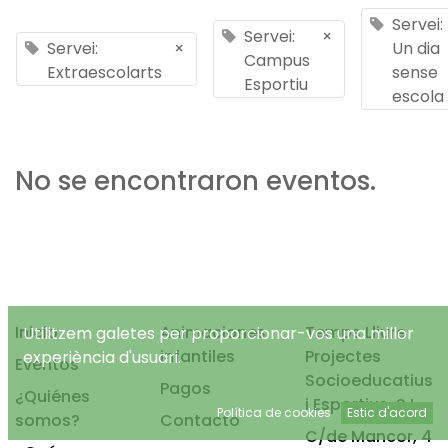
Servei:
Servei:
×
Servei:
×
Un dia
Campus
Extraescolarts
sense
Esportiu
escola
No se encontraron eventos.
Inicio
Animaciones
Temps Lliure
Utilitzem galetes per proporcionar-vos una millor
infantiles
Projectes
experiència d'usuari.
Eventos
Socioeducatius
Pagos
¿Quiénes
i Esportius, S.L.
Política de cookies
Estic d'acord
somos?
Contacto
C/de Mancor, 4